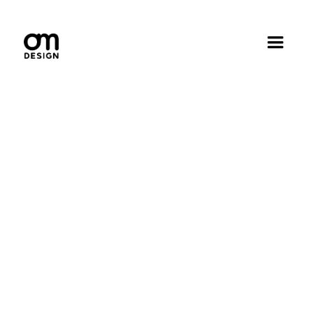
Progetti di
web design
Tutti
Branding
Web design
Social media
Content