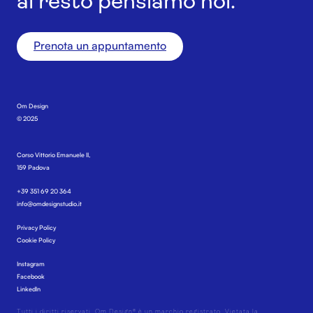
al resto pensiamo noi.
Prenota un appuntamento
Om Design
© 2025
Corso Vittorio Emanuele II,
159 Padova
+39 351 69 20 364
info@omdesignstudio.it
Privacy Policy
Cookie Policy
Instagram
Facebook
LinkedIn
Tutti i diritti riservati. Om Design® è un marchio registrato. Vietata la