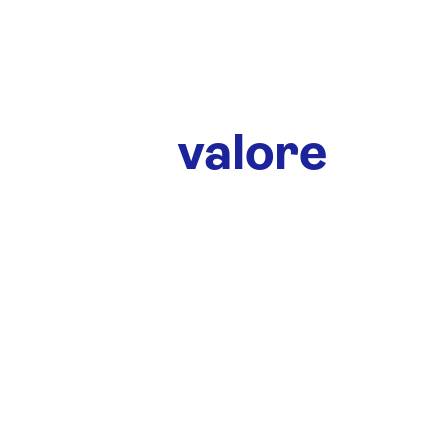
Diamo
valore
alla tua
storia