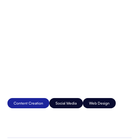
Content Creation
Social Media
Web Design